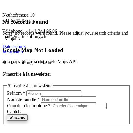
Neuhofstrasse 10
CH-6340 Baar
No Records Found
Téléphone +41 41 244 06 06
Sorry, no records were found. Please adjust your search criteria and
mail@martinstiftung.ch
try again.
Datenschutz
Google Map Not Loaded
Impressum
Sorry, unable to load Google Maps API.
© 2026 Stiftung St. Martin
S'inscrire à la newsletter
S'inscrire à la newsletter
Prénom
*
Nom de famille
*
Courrier électronique
*
Captcha
S'inscrire