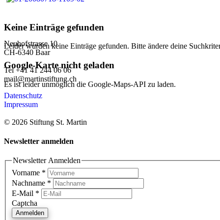
Keine Einträge gefunden
Neuhofstrasse 10
Leider wurden keine Einträge gefunden. Bitte ändere deine Suchkriter
CH-6340 Baar
Google-Karte nicht geladen
Tel +41 41 244 06 06
mail@martinstiftung.ch
Es ist leider unmöglich die Google-Maps-API zu laden.
Datenschutz
Impressum
© 2026 Stiftung St. Martin
Newsletter anmelden
Newsletter Anmelden
Vorname
*
Nachname
*
E-Mail
*
Captcha
Anmelden