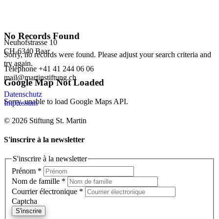
No Records Found
Neuhofstrasse 10
CH-6340 Baar
Sorry, no records were found. Please adjust your search criteria and
try again.
Téléphone +41 41 244 06 06
mail@martinstiftung.ch
Google Map Not Loaded
Datenschutz
Sorry, unable to load Google Maps API.
Impressum
© 2026 Stiftung St. Martin
S'inscrire à la newsletter
S'inscrire à la newsletter
Prénom
*
Nom de famille
*
Courrier électronique
*
Captcha
S'inscrire