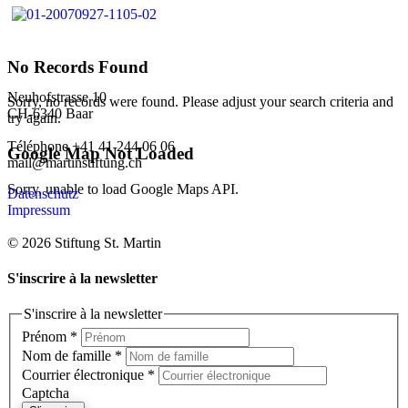
No Records Found
Neuhofstrasse 10
Sorry, no records were found. Please adjust your search criteria and
CH-6340 Baar
try again.
Téléphone +41 41 244 06 06
Google Map Not Loaded
mail@martinstiftung.ch
Sorry, unable to load Google Maps API.
Datenschutz
Impressum
© 2026 Stiftung St. Martin
S'inscrire à la newsletter
S'inscrire à la newsletter
Prénom
*
Nom de famille
*
Courrier électronique
*
Captcha