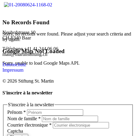
No Records Found
Neuhofstrasse 10
Sorry, no records were found. Please adjust your search criteria and
CH-6340 Baar
try again.
Téléphone +41 41 244 06 06
Google Map Not Loaded
mail@martinstiftung.ch
Sorry, unable to load Google Maps API.
Datenschutz
Impressum
© 2026 Stiftung St. Martin
S'inscrire à la newsletter
S'inscrire à la newsletter
Prénom
*
Nom de famille
*
Courrier électronique
*
Captcha