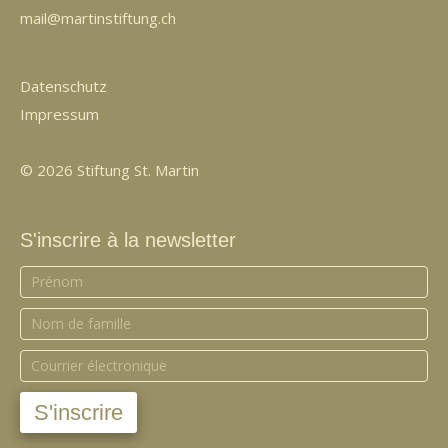
mail@martinstiftung.ch
Datenschutz
Impressum
© 2026 Stiftung St. Martin
S'inscrire à la newsletter
S'inscrire
à
la
newsletter
S'inscrire