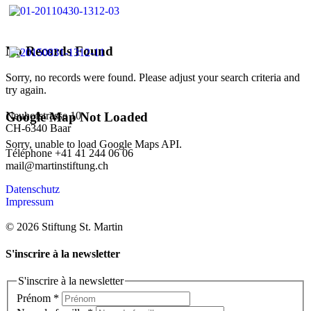
No Records Found
Sorry, no records were found. Please adjust your search criteria and
try again.
Neuhofstrasse 10
Google Map Not Loaded
CH-6340 Baar
Sorry, unable to load Google Maps API.
Téléphone +41 41 244 06 06
mail@martinstiftung.ch
Datenschutz
Impressum
© 2026 Stiftung St. Martin
S'inscrire à la newsletter
S'inscrire à la newsletter
Prénom
*