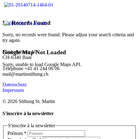
No Records Found
Sorry, no records were found. Please adjust your search criteria and
try again.
Neuhofstrasse 10
Google Map Not Loaded
CH-6340 Baar
Sorry, unable to load Google Maps API.
Téléphone +41 41 244 06 06
mail@martinstiftung.ch
Datenschutz
Impressum
© 2026 Stiftung St. Martin
S'inscrire à la newsletter
S'inscrire à la newsletter
Prénom
*