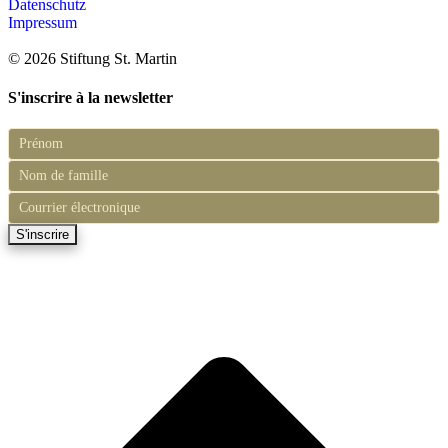
Datenschutz
Impressum
© 2026 Stiftung St. Martin
S'inscrire à la newsletter
S'inscrire
à
la
newsletter
S'inscrire