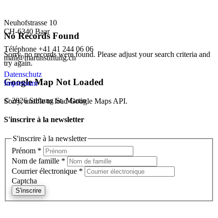
Neuhofstrasse 10
CH-6340 Baar
No Records Found
Téléphone +41 41 244 06 06
Sorry, no records were found. Please adjust your search criteria and
mail@martinstiftung.ch
try again.
Datenschutz
Google Map Not Loaded
Impressum
© 2026 Stiftung St. Martin
Sorry, unable to load Google Maps API.
S'inscrire à la newsletter
S'inscrire à la newsletter
Prénom
*
Nom de famille
*
Courrier électronique
*
Captcha
S'inscrire